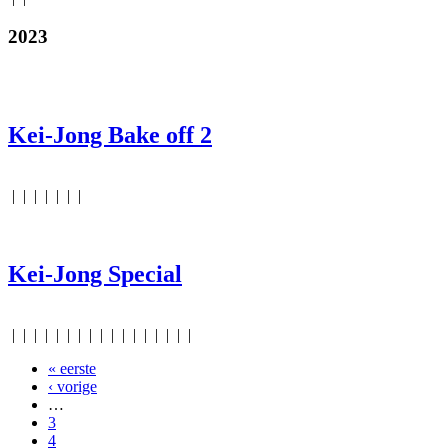
2023
Kei-Jong Bake off 2
|
|
|
|
|
|
|
Kei-Jong Special
|
|
|
|
|
|
|
|
|
|
|
|
|
|
|
|
|
« eerste
Pagina's
‹ vorige
…
3
4