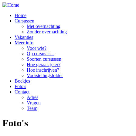
Overslaan en naar de inhoud gaan
Home
Cursussen
Met overnachting
Zonder overnachting
Vakanties
Meer info
Voor wie?
Op cursus is...
Soorten cursussen
Hoe geraak je er?
Hoe inschrijven?
Voorstellingsfolder
Boekjes
Foto's
Contact
Adres
Vragen
Team
Foto's