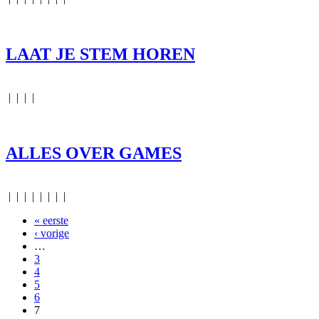
LAAT JE STEM HOREN
|
|
|
|
ALLES OVER GAMES
|
|
|
|
|
|
|
|
« eerste
Pagina's
‹ vorige
…
3
4
5
6
7