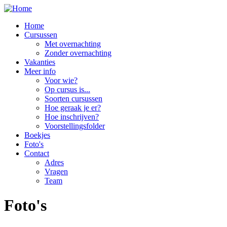
Overslaan en naar de inhoud gaan
Home
Cursussen
Met overnachting
Zonder overnachting
Vakanties
Meer info
Voor wie?
Op cursus is...
Soorten cursussen
Hoe geraak je er?
Hoe inschrijven?
Voorstellingsfolder
Boekjes
Foto's
Contact
Adres
Vragen
Team
Foto's