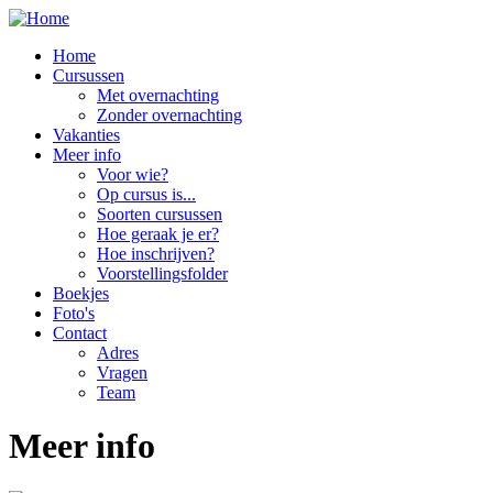
Overslaan en naar de inhoud gaan
Home
Cursussen
Met overnachting
Zonder overnachting
Vakanties
Meer info
Voor wie?
Op cursus is...
Soorten cursussen
Hoe geraak je er?
Hoe inschrijven?
Voorstellingsfolder
Boekjes
Foto's
Contact
Adres
Vragen
Team
Meer info